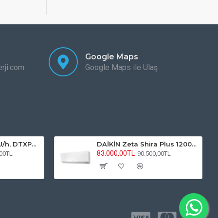
Google Maps
rji.com
Google Maps ile Ulaş
Daylux 24000 BTU/h, DTXP71A İnverterli Klima R32 Gazlı
DAİKİN Zeta Shira Plus 12000 BTU/h FTXM35A Inverter Klima R32
83.000,00TL
,00TL
90.500,00TL