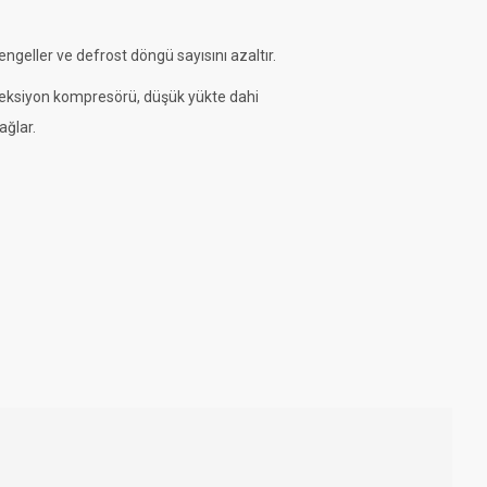
geller ve defrost döngü sayısını azaltır.
jeksiyon kompresörü, düşük yükte dahi
ğlar.