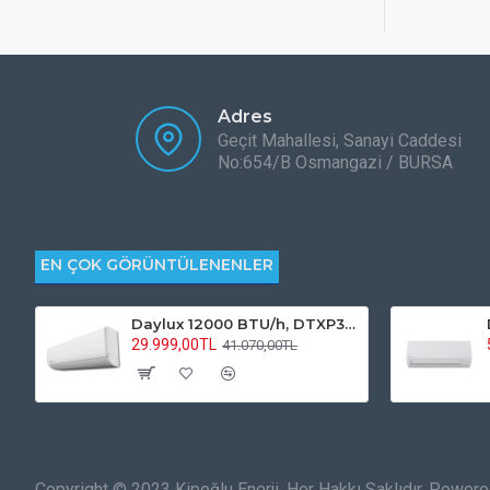
Adres
Geçit Mahallesi, Sanayi Caddesi
No:654/B Osmangazi / BURSA
EN ÇOK GÖRÜNTÜLENENLER
Daylux 12000 BTU/h, DTXP35A İnverterli Klima R32 Gazlı
29.999,00TL
41.070,00TL
Copyright © 2023 Kipoğlu Enerji. Her Hakkı Saklıdır. Powe