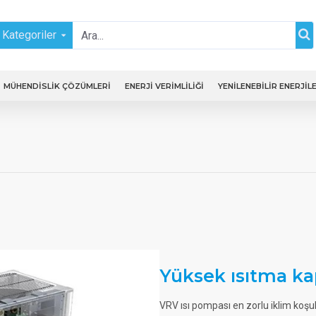
Kategoriler
MÜHENDİSLİK ÇÖZÜMLERİ
ENERJI VERIMLILIĞI
YENILENEBILIR ENERJIL
Yüksek ısıtma ka
VRV ısı pompası en zorlu iklim koşul