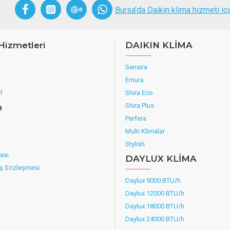
Bursa’da Daikin klima hizmeti i
Hizmetleri
DAIKIN KLİMA
Sensira
Emura
f
Shira Eco
Shira Plus
m
Perfera
Multi Klimalar
Stylish
kası
DAYLUX KLİMA
ış Sözleşmesi
Daylux 9000 BTU/h
Daylux 12000 BTU/h
Daylux 18000 BTU/h
Daylux 24000 BTU/h