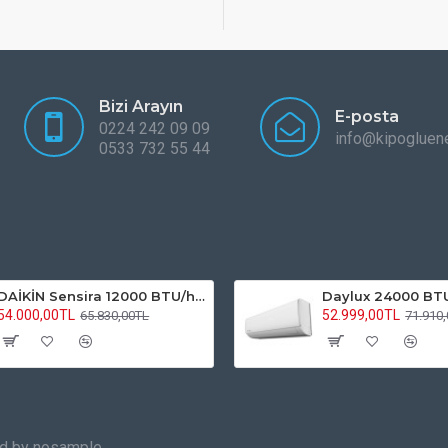
Bizi Arayın
E-posta
0224 242 09 09
info@kipogluene
0533 732 55 44
DAİKİN Sensira 12000 BTU/h | FTXF35F Inverter Klima R32
54.000,00TL
52.999,00TL
65.830,00TL
71.910
red by nosample