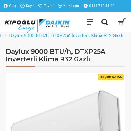
Giriş
Kayıt
Favori
Karşılaştır
0533 732 55 44
Daylux 9000 BTU/h, DTXP25A İnverterli Klima R32 Gazlı
Daylux 9000 BTU/h, DTXP25A
İnverterli Klima R32 Gazlı
EN ÇOK SATAN