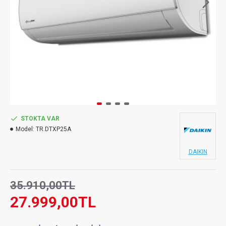
STOKTA VAR
Model:
TR.DTXP25A
DAIKIN
35.910,00TL
27.999,00TL