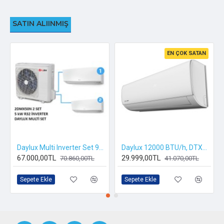
SATIN ALIINMIŞ
EN ÇOK SATAN
Daylux Multi Inverter Set 9000 / 12000 BTU/h R32
Daylux 12000 BTU/h, DTXP35A İnverterli Klima R32 Gazlı
67.000,00TL
29.999,00TL
70.860,00TL
41.070,00TL
Sepete Ekle
Sepete Ekle