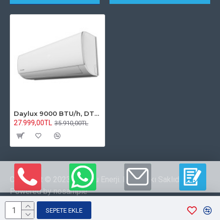
Daylux 9000 BTU/h, DTXP25A İnverterli Klima R32 Gazlı
27.999,00TL
35.910,00TL
Copyright © 2023 Kipoğlu Enerji. Her Hakkı Saklıdır.
Powered by nosample
SEPETE EKLE