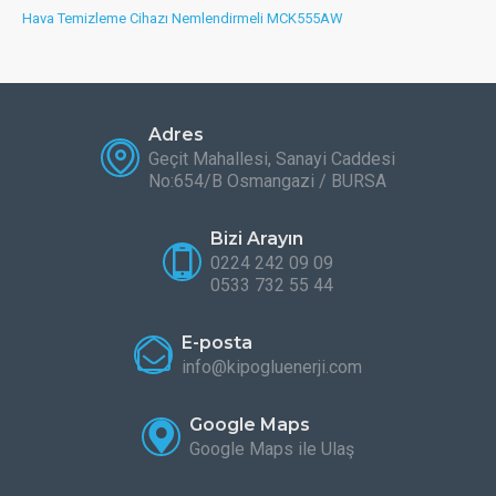
Hava Temizleme Cihazı Nemlendirmeli MCK555AW
Adres
Geçit Mahallesi, Sanayi Caddesi
No:654/B Osmangazi / BURSA
Bizi Arayın
0224 242 09 09
0533 732 55 44
E-posta
info@kipogluenerji.com
Google Maps
Google Maps ile Ulaş