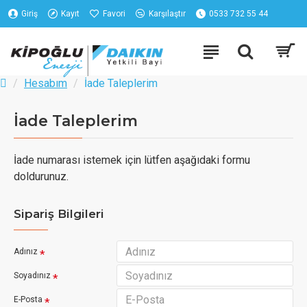
Giriş
Kayıt
Favori
Karşılaştır
0533 732 55 44
Hesabım
İade Taleplerim
İade Taleplerim
İade numarası istemek için lütfen aşağıdaki formu
doldurunuz.
Sipariş Bilgileri
Adınız
Soyadınız
E-Posta