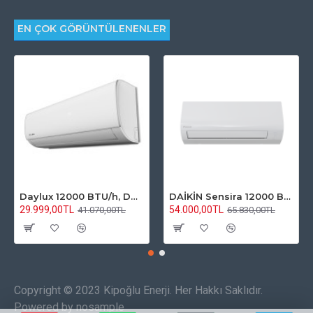
EN ÇOK GÖRÜNTÜLENENLER
Daylux 12000 BTU/h, DTXP35A İnverterli Klima R32 Gazlı
DAİKİN Sensira 12000 BTU/h | FTXF35F Inverter Klima R32
29.999,00TL
54.000,00TL
41.070,00TL
65.830,00TL
Copyright © 2023 Kipoğlu Enerji. Her Hakkı Saklıdır.
Powered by nosample