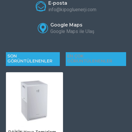
E-posta
info@kipogluenerji.com
Google Maps
Google Maps ile Ulaş
SON
EN ÇOK
GÖRÜNTÜLENENLER
GÖRÜNTÜLENENLER
DAİKİN Hava Temizleme Cihazı | MC30Y