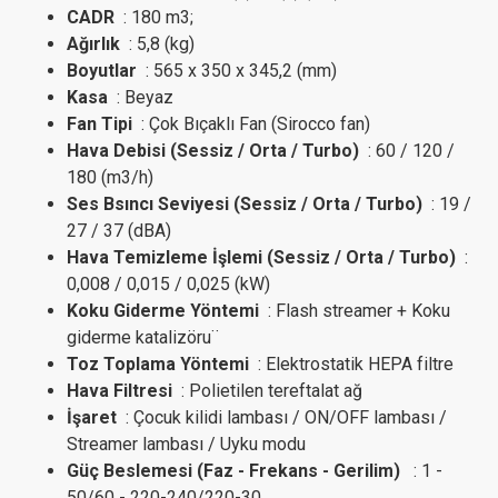
CADR
: 180 m3;
Ağırlık
: 5,8 (kg)
Boyutlar
: 565 x 350 x 345,2 (mm)
Kasa
: Beyaz
Fan Tipi
: Çok Bıçaklı Fan (Sirocco fan)
Hava Debisi (Sessiz / Orta / Turbo)
: 60 / 120 /
180 (m3/h)
Ses Bsıncı Seviyesi (Sessiz / Orta / Turbo)
: 19 /
27 / 37 (dBA)
Hava Temizleme İşlemi (Sessiz / Orta / Turbo)
:
0,008 / 0,015 / 0,025 (kW)
Koku Giderme Yöntemi
: Flash streamer + Koku
giderme katalizöru¨
Toz Toplama Yöntemi
: Elektrostatik HEPA filtre
Hava Filtresi
: Polietilen tereftalat ağ
İşaret
: Çocuk kilidi lambası / ON/OFF lambası /
Streamer lambası / Uyku modu
Güç Beslemesi (Faz - Frekans - Gerilim)
: 1 -
50/60 - 220-240/220-30