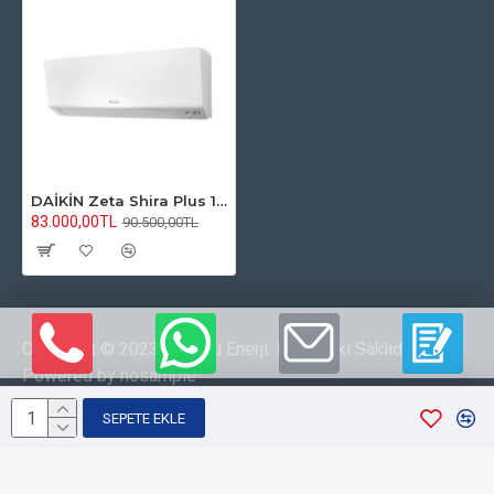
DAİKİN Zeta Shira Plus 12000 BTU/h FTXM35A Inverter Klima R32
83.000,00TL
90.500,00TL
Copyright © 2023 Kipoğlu Enerji. Her Hakkı Saklıdır.
Powered by nosample
SEPETE EKLE