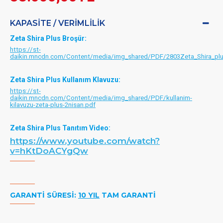
KAPASITE / VERIMLILIK
Zeta Shira Plus Broşür:
https://st-
daikin.mncdn.com/Content/media/img_shared/PDF/2803Zeta_Shira_plu
Zeta Shira Plus Kullanım Klavuzu:
https://st-
daikin.mncdn.com/Content/media/img_shared/PDF/kullanim-
kilavuzu-zeta-plus-2nisan.pdf
Zeta Shira Plus Tanıtım Video:
https://www.youtube.com/watch?
v=hKtDoACYgQw
GARANTİ SÜRESİ:
10 YIL
TAM GARANTİ