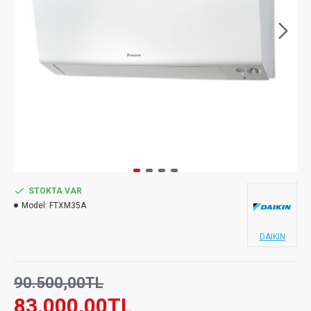
STOKTA VAR
Model:
FTXM35A
DAIKIN
90.500,00TL
83.000,00TL