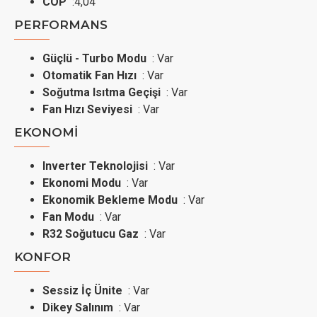
COP
:4,04
PERFORMANS
Güçlü - Turbo Modu
: Var
Otomatik Fan Hızı
: Var
Soğutma Isıtma Geçişi
: Var
Fan Hızı Seviyesi
: Var
EKONOMİ
Inverter Teknolojisi
: Var
Ekonomi Modu
: Var
Ekonomik Bekleme Modu
: Var
Fan Modu
: Var
R32 Soğutucu Gaz
: Var
KONFOR
Sessiz İç Ünite
: Var
Dikey Salınım
: Var