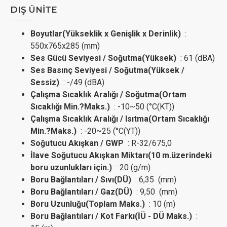
DIŞ ÜNİTE
Boyutlar(Yükseklik x Genişlik x Derinlik)
:
550x765x285 (mm)
Ses Gücü Seviyesi / Soğutma(Yüksek)
: 61 (dBA)
Ses Basınç Seviyesi / Soğutma(Yüksek /
Sessiz)
: -/49 (dBA)
Çalışma Sıcaklık Aralığı / Soğutma(Ortam
Sıcaklığı Min.?Maks.)
: -10~50 (°C(KT))
Çalışma Sıcaklık Aralığı / Isıtma(Ortam Sıcaklığı
Min.?Maks.)
: -20~25 (°C(YT))
Soğutucu Akışkan / GWP
: R-32/675,0
İlave Soğutucu Akışkan Miktarı(10 m.üzerindeki
boru uzunlukları için.)
: 20 (g/m)
Boru Bağlantıları / Sıvı(DÜ)
: 6,35 (mm)
Boru Bağlantıları / Gaz(DÜ)
: 9,50 (mm)
Boru Uzunluğu(Toplam Maks.)
: 10 (m)
Boru Bağlantıları / Kot Farkı(İÜ - DÜ Maks.)
: