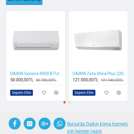
DAİKİN Sensira 9000 BTU/h | FTXF25F Inverter Klima R32
DAİKİN Zeta Shira Plus 22000 BTU/h FTXM60A Inverter Klima R32
50.000,00TL
121.000,00TL
60.700,00TL
131.540,00TL
Sepete Ekle
Sepete Ekle
Bursa’da Daikin klima hizmeti
için hemen yazın