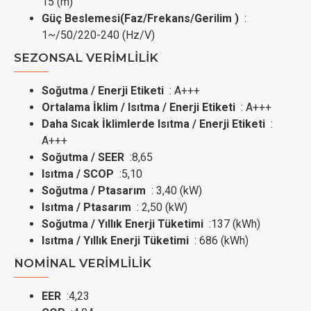
15 (m)
Güç Beslemesi(Faz/Frekans/Gerilim )
:
1~/50/220-240 (Hz/V)
SEZONSAL VERİMLİLİK
Soğutma / Enerji Etiketi
: A+++
Ortalama İklim / Isıtma / Enerji Etiketi
: A+++
Daha Sıcak İklimlerde Isıtma / Enerji Etiketi
:
A+++
Soğutma / SEER
:8,65
Isıtma / SCOP
:5,10
Soğutma / Ptasarım
: 3,40 (kW)
Isıtma / Ptasarım
: 2,50 (kW)
Soğutma / Yıllık Enerji Tüketimi
:137 (kWh)
Isıtma / Yıllık Enerji Tüketimi
: 686 (kWh)
NOMİNAL VERİMLİLİK
EER
:4,23