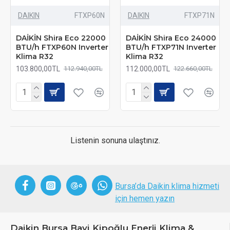
DAIKIN
FTXP60N
DAIKIN
FTXP71N
DAİKİN Shira Eco 22000
DAİKİN Shira Eco 24000
BTU/h FTXP60N Inverter
BTU/h FTXP71N Inverter
Klima R32
Klima R32
103.800,00TL
112.000,00TL
112.940,00TL
122.660,00TL
Listenin sonuna ulaştınız.
Bursa’da Daikin klima hizmeti
için hemen yazın
Daikin Bursa Bayi Kipoğlu Enerji Klima &