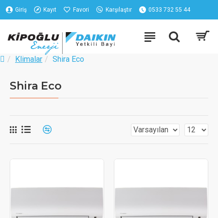
Giriş
Kayıt
Favori
Karşılaştır
0533 732 55 44
Klimalar
Shira Eco
Shira Eco